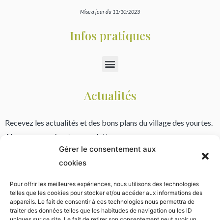
Mise à jour du 11/10/2023
Infos pratiques
Actualités
Recevez les actualités et des bons plans du village des yourtes.
Abonnez vous à notre newsletter.
Gérer le consentement aux
cookies
Pour offrir les meilleures expériences, nous utilisons des technologies
* Vos informations font l’objet d’un traitement informatique destiné à l'envoi de notre bulletin. Votre email ne
telles que les cookies pour stocker et/ou accéder aux informations des
sera jamais publié ni cédé à des tiers. Conformément à la règlementation vous disposez d’un droit d’accès et au
appareils. Le fait de consentir à ces technologies nous permettra de
retrait de vos données. Lisez notre politique de confidentialité.
traiter des données telles que les habitudes de navigation ou les ID
uniques sur ce site. Le fait de retirer son consentement peut avoir un