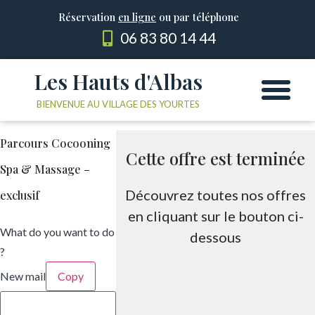
Réservation
en ligne
ou par téléphone
06 83 80 14 44
Les Hauts d'Albas
Les Yourtes
Le domaine
BIENVENUE AU VILLAGE DES YOURTES
Parcours Cocooning
Cette offre est terminée
Spa & Massage –
Découvrez toutes nos offres
exclusif
en cliquant sur le bouton ci-
What do you want to do
dessous
?
New mail
Copy