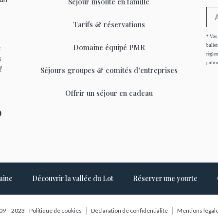
Séjour insolite en famille
Tarifs & réservations
* Vos 
Domaine équipé PMR
bullet
s
règlem
s
politi
 !
Séjours groupes & comités d’entreprises
Offrir un séjour en cadeau
0
aine
Découvrir la vallée du Lot
Réserver une yourte
09 – 2023
Politique de cookies
Déclaration de confidentialité
Mentions légal