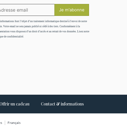
informations font l’objet d’un traitement informatique destiné à l'envoi de notre
in. Votre email ne sera jamais publié ni cédé à des tiers. Conformément à la
entation vous disposez d’un droit d’accès et au retrait de vos données. Lisez notre
que de confidentialité.
Offrir un cadeau
Contact & informations
es
Français