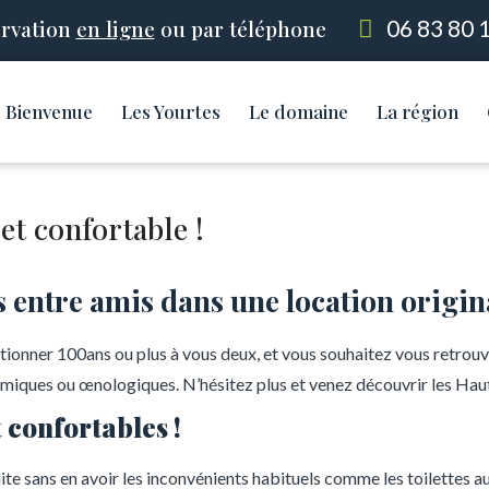
rvation
en ligne
ou par téléphone
06 83 80 
Bienvenue
Les Yourtes
Le domaine
La région
et confortable !
entre amis dans une location origina
tionner 100ans ou plus à vous deux, et vous souhaitez vous retrouv
iques ou œnologiques. N’hésitez plus et venez découvrir les Hauts 
 confortables !
e sans en avoir les inconvénients habituels comme les toilettes au