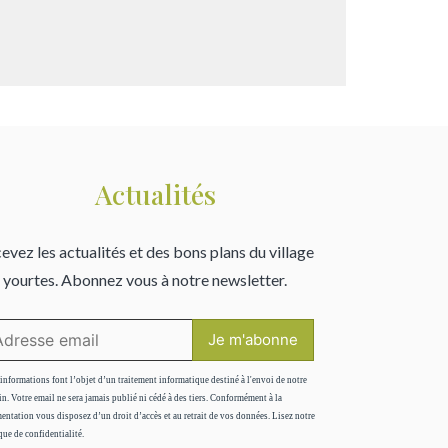
Actualités
evez les actualités et des bons plans du village
 yourtes. Abonnez vous à notre newsletter.
informations font l’objet d’un traitement informatique destiné à l'envoi de notre
in. Votre email ne sera jamais publié ni cédé à des tiers. Conformément à la
entation vous disposez d’un droit d’accès et au retrait de vos données. Lisez notre
que de confidentialité.