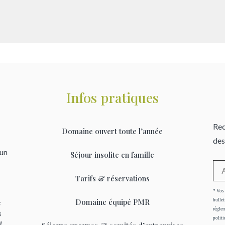
Infos pratiques
Rec
Domaine ouvert toute l’année
des
’un
Séjour insolite en famille
Tarifs & réservations
* Vos 
Domaine équipé PMR
bullet
s
règlem
s
politi
 !