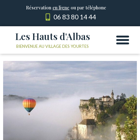
Réservation
en ligne
ou par téléphone
06 83 80 14 44
Les Hauts d'Albas
Les Yourtes
Le domaine
BIENVENUE AU VILLAGE DES YOURTES