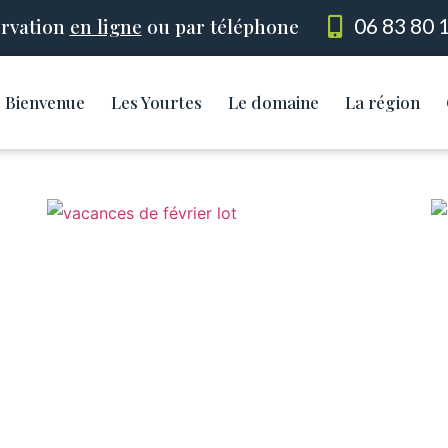
rvation
en ligne
ou par téléphone
06 83 80 
Bienvenue
Les Yourtes
Le domaine
La région