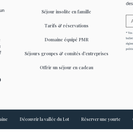
des
’un
Séjour insolite en famille
Tarifs & réservations
* Vos 
Domaine équipé PMR
bullet
s
règlem
s
politi
 !
Séjours groupes & comités d’entreprises
Offrir un séjour en cadeau
0
aine
Découvrir la vallée du Lot
Réserver une yourte