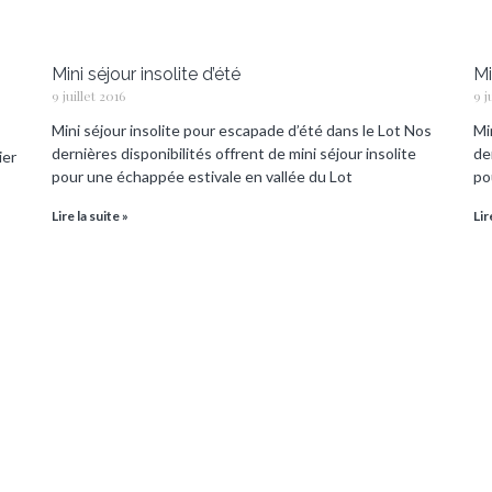
Mini séjour insolite d’été
Mi
9 juillet 2016
9 j
Mini séjour insolite pour escapade d’été dans le Lot Nos
Mi
dernières disponibilités offrent de mini séjour insolite
de
ier
pour une échappée estivale en vallée du Lot
po
Lire la suite »
Lir