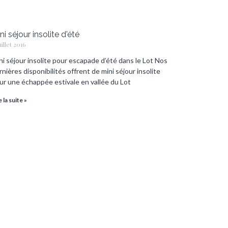
ni séjour insolite d'été
uillet 2016
ni séjour insolite pour escapade d’été dans le Lot Nos
rnières disponibilités offrent de mini séjour insolite
ur une échappée estivale en vallée du Lot
e la suite »