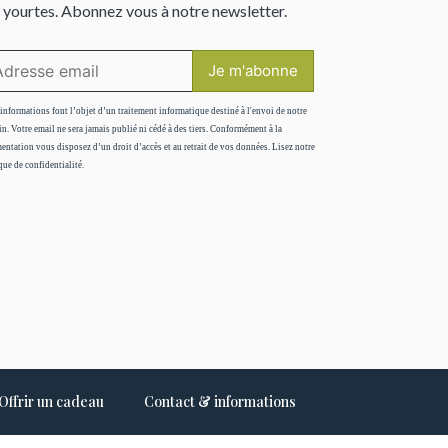
 yourtes. Abonnez vous à notre newsletter.
informations font l’objet d’un traitement informatique destiné à l'envoi de notre
in. Votre email ne sera jamais publié ni cédé à des tiers. Conformément à la
entation vous disposez d’un droit d’accès et au retrait de vos données. Lisez notre
que de confidentialité.
Offrir un cadeau
Contact & informations