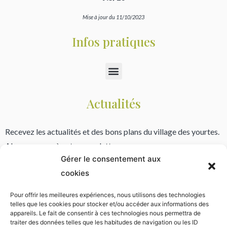
Mise à jour du 11/10/2023
Infos pratiques
Actualités
Recevez les actualités et des bons plans du village des yourtes.
Abonnez vous à notre newsletter.
Gérer le consentement aux
cookies
Pour offrir les meilleures expériences, nous utilisons des technologies
* Vos informations font l’objet d’un traitement informatique destiné à l'envoi de notre bulletin. Votre email ne
telles que les cookies pour stocker et/ou accéder aux informations des
sera jamais publié ni cédé à des tiers. Conformément à la règlementation vous disposez d’un droit d’accès et au
appareils. Le fait de consentir à ces technologies nous permettra de
retrait de vos données. Lisez notre politique de confidentialité.
traiter des données telles que les habitudes de navigation ou les ID