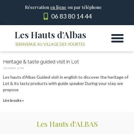
Réservation
en ligne
ou par téléphone
06 83 80 14 44
Les Hauts d'Albas
Les Yourtes
Le domaine
BIENVENUE AU VILLAGE DES YOURTES
Heritage & taste guided visit in Lot
26 mars 2019
Les hauts d’Albas Guided visit in english to discover the heritage of
Lot & its tasty products with guide speaker During your stay, we
propose
Lire la suite »
Les Hauts d'ALBAS