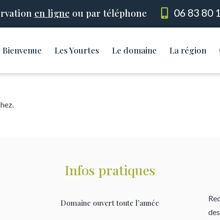
rvation
en ligne
ou par téléphone
06 83 80 
Bienvenue
Les Yourtes
Le domaine
La région
chez.
Infos pratiques
Rec
Domaine ouvert toute l’année
des