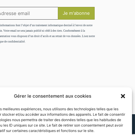
informations font l’objet d’un traitement informatique destiné à l'envoi de notre
in. Votre email ne sera jamais publié ni cédé à des tiers. Conformément à la
entation vous disposez d’un droit d’accès et au retrait de vos données. Lisez notre
que de confidentialité.
Gérer le consentement aux cookies
les meilleures expériences, nous utilisons des technologies telles que les
 stocker et/ou accéder aux informations des appareils. Le fait de consentir
logies nous permettra de traiter des données telles que les habitudes de
Offrir un cadeau
Contact & informations
u les ID uniques sur ce site. Le fait de retirer son consentement peut avoir
tif sur certaines caractéristiques et fonctions sur le site.