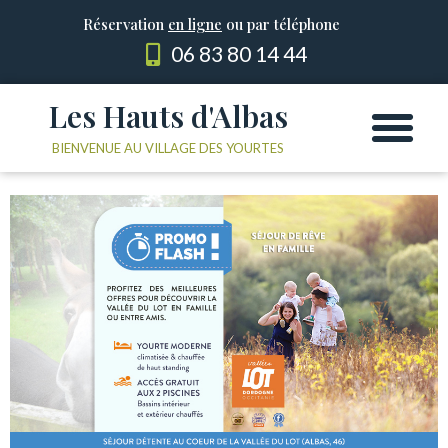
Réservation
en ligne
ou par téléphone
06 83 80 14 44
Les Hauts d'Albas
Les Yourtes
Le domaine
BIENVENUE AU VILLAGE DES YOURTES