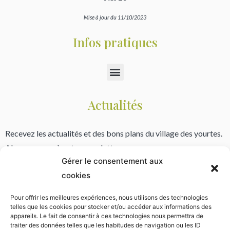
Mise à jour du 11/10/2023
Infos pratiques
Actualités
Recevez les actualités et des bons plans du village des yourtes.
Abonnez vous à notre newsletter.
Gérer le consentement aux
cookies
Pour offrir les meilleures expériences, nous utilisons des technologies
* Vos informations font l’objet d’un traitement informatique destiné à l'envoi de notre bulletin. Votre email ne
telles que les cookies pour stocker et/ou accéder aux informations des
sera jamais publié ni cédé à des tiers. Conformément à la règlementation vous disposez d’un droit d’accès et au
appareils. Le fait de consentir à ces technologies nous permettra de
retrait de vos données. Lisez notre politique de confidentialité.
traiter des données telles que les habitudes de navigation ou les ID