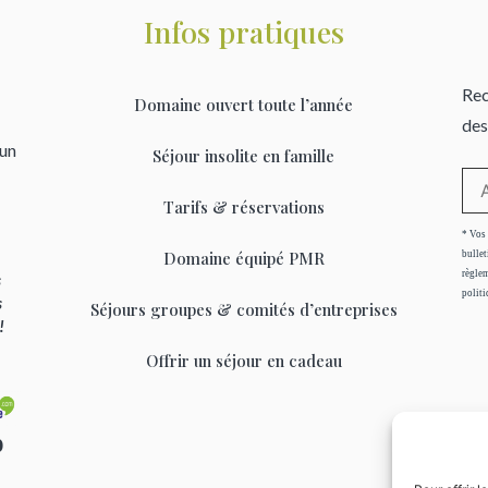
Infos pratiques
Rec
Domaine ouvert toute l’année
des
’un
Séjour insolite en famille
Tarifs & réservations
* Vos 
Domaine équipé PMR
bullet
règlem
s
politi
s
Séjours groupes & comités d’entreprises
 !
Offrir un séjour en cadeau
0