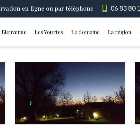
rvation
en ligne
ou par téléphone
06 83 80 
Bienvenue
Les Yourtes
Le domaine
La région