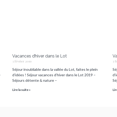
Vacances d’hiver dans le Lot
Va
3 février 2019
3 f
Séjour inoubliable dans la vallée du Lot, faites le plein
Séj
–
d’idées ! Séjour vacances d’hiver dans le Lot 2019 –
d’
Séjours détente & nature –
Sé
Lire la suite »
Lir