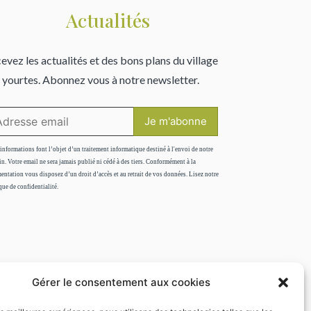
Actualités
evez les actualités et des bons plans du village
 yourtes. Abonnez vous à notre newsletter.
informations font l’objet d’un traitement informatique destiné à l'envoi de notre
in. Votre email ne sera jamais publié ni cédé à des tiers. Conformément à la
entation vous disposez d’un droit d’accès et au retrait de vos données. Lisez notre
que de confidentialité.
Gérer le consentement aux cookies