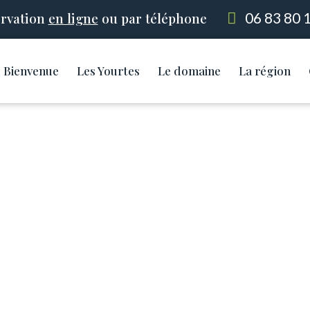
rvation
en ligne
ou par téléphone
06 83 80 
Bienvenue
Les Yourtes
Le domaine
La région