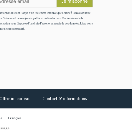
informations font l’objet d’un traitement informatique destiné à l'envoi de notre
in. Votre email ne sera jamais publié ni cédé à des tiers. Conformément à la
entation vous disposez d’un droit d’accès et au retrait de vos données. Lisez notre
que de confidentialité.
Offrir un cadeau
Contact & informations
es
Français
essage