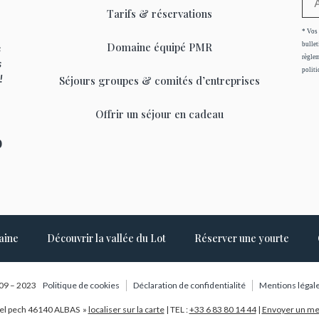
Tarifs & réservations
* Vos 
Domaine équipé PMR
bullet
s
règlem
s
politi
 !
Séjours groupes & comités d’entreprises
Offrir un séjour en cadeau
0
aine
Découvrir la vallée du Lot
Réserver une yourte
09 – 2023
Politique de cookies
Déclaration de confidentialité
Mentions légal
el pech 46140 ALBAS »
localiser sur la carte
| TEL :
+33 6 83 80 14 44
|
Envoyer un m