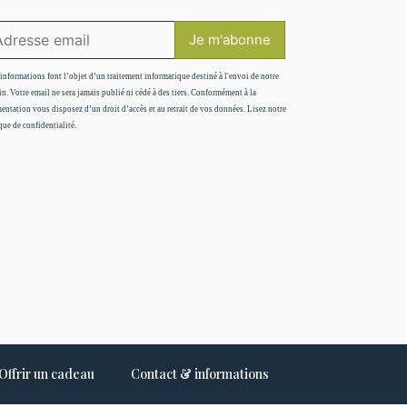
informations font l’objet d’un traitement informatique destiné à l'envoi de notre
in. Votre email ne sera jamais publié ni cédé à des tiers. Conformément à la
entation vous disposez d’un droit d’accès et au retrait de vos données. Lisez notre
que de confidentialité.
Offrir un cadeau
Contact & informations