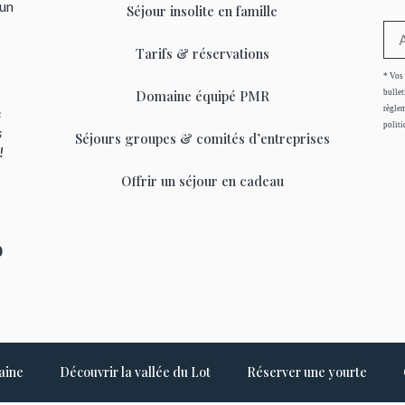
’un
Séjour insolite en famille
Tarifs & réservations
* Vos 
Domaine équipé PMR
bullet
règlem
s
politi
s
Séjours groupes & comités d’entreprises
 !
Offrir un séjour en cadeau
0
aine
Découvrir la vallée du Lot
Réserver une yourte