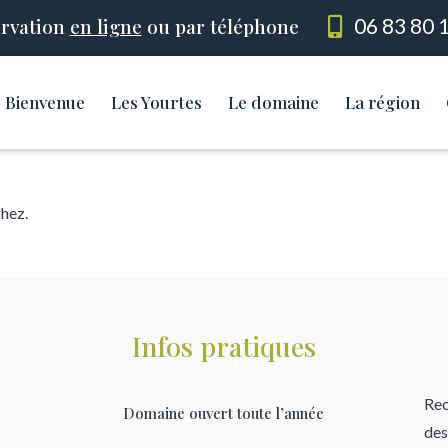
rvation
en ligne
ou par téléphone
06 83 80 
Bienvenue
Les Yourtes
Le domaine
La région
chez.
Infos pratiques
Rec
Domaine ouvert toute l’année
des