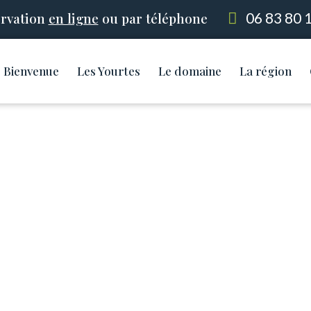
rvation
en ligne
ou par téléphone
06 83 80 
Bienvenue
Les Yourtes
Le domaine
La région