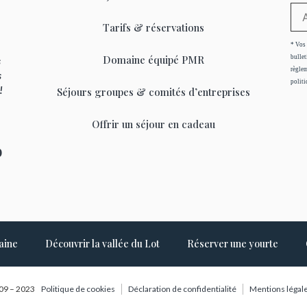
Tarifs & réservations
* Vos 
Domaine équipé PMR
bullet
s
règlem
s
politi
 !
Séjours groupes & comités d’entreprises
Offrir un séjour en cadeau
0
aine
Découvrir la vallée du Lot
Réserver une yourte
09 – 2023
Politique de cookies
Déclaration de confidentialité
Mentions légal