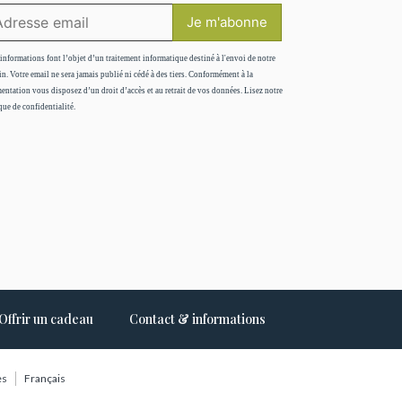
informations font l’objet d’un traitement informatique destiné à l'envoi de notre
in. Votre email ne sera jamais publié ni cédé à des tiers. Conformément à la
entation vous disposez d’un droit d’accès et au retrait de vos données. Lisez notre
que de confidentialité.
Offrir un cadeau
Contact & informations
es
Français