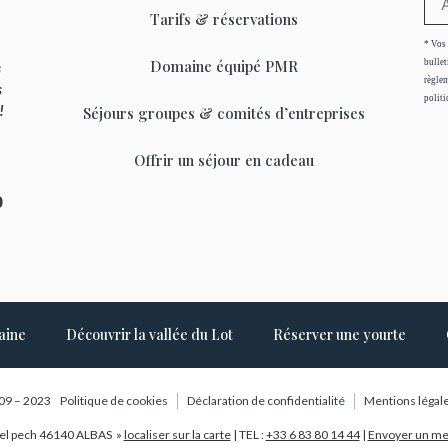
Tarifs & réservations
* Vos 
Domaine équipé PMR
bullet
s
règlem
s
politi
 !
Séjours groupes & comités d’entreprises
Offrir un séjour en cadeau
0
aine
Découvrir la vallée du Lot
Réserver une yourte
09 – 2023
Politique de cookies
Déclaration de confidentialité
Mentions légal
el pech 46140 ALBAS »
localiser sur la carte
| TEL :
+33 6 83 80 14 44
|
Envoyer un m