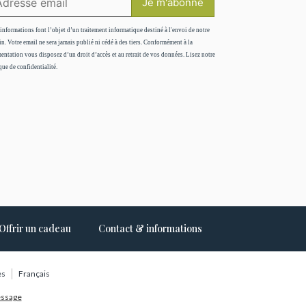
informations font l’objet d’un traitement informatique destiné à l'envoi de notre
in. Votre email ne sera jamais publié ni cédé à des tiers. Conformément à la
entation vous disposez d’un droit d’accès et au retrait de vos données. Lisez notre
que de confidentialité.
Offrir un cadeau
Contact & informations
es
Français
essage