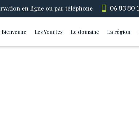
rvation
en ligne
ou par téléphone
06 83 80 
Bienvenue
Les Yourtes
Le domaine
La région