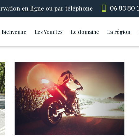
rvation
en ligne
ou par téléphone
06 83 80 
Bienvenue
Les Yourtes
Le domaine
La région