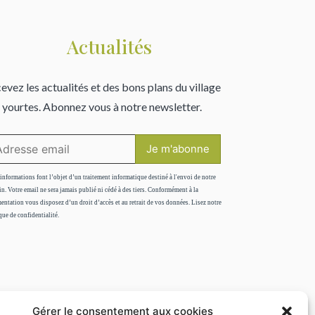
Actualités
evez les actualités et des bons plans du village
 yourtes. Abonnez vous à notre newsletter.
informations font l’objet d’un traitement informatique destiné à l'envoi de notre
in. Votre email ne sera jamais publié ni cédé à des tiers. Conformément à la
entation vous disposez d’un droit d’accès et au retrait de vos données. Lisez notre
que de confidentialité.
Gérer le consentement aux cookies