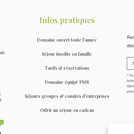
Infos pratiques
Rec
Domaine ouvert toute l’année
des
’un
Séjour insolite en famille
Tarifs & réservations
* Vos 
Domaine équipé PMR
bullet
règlem
s
politi
s
Séjours groupes & comités d’entreprises
 !
Offrir un séjour en cadeau
0