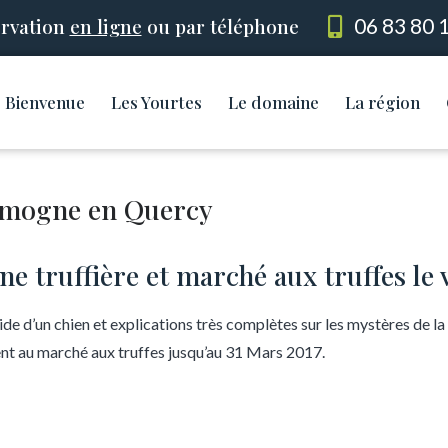
rvation
en ligne
ou par téléphone
06 83 80 
Bienvenue
Les Yourtes
Le domaine
La région
Limogne en Quercy
’une truffière et marché aux truffes le
ide d’un chien et explications très complètes sur les mystères de la
 au marché aux truffes jusqu’au 31 Mars 2017.