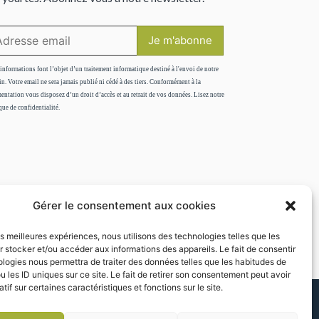
informations font l’objet d’un traitement informatique destiné à l'envoi de notre
in. Votre email ne sera jamais publié ni cédé à des tiers. Conformément à la
entation vous disposez d’un droit d’accès et au retrait de vos données. Lisez notre
que de confidentialité.
Gérer le consentement aux cookies
les meilleures expériences, nous utilisons des technologies telles que les
 stocker et/ou accéder aux informations des appareils. Le fait de consentir
logies nous permettra de traiter des données telles que les habitudes de
u les ID uniques sur ce site. Le fait de retirer son consentement peut avoir
tif sur certaines caractéristiques et fonctions sur le site.
Offrir un cadeau
Contact & informations