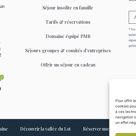
’un
Séjour insolite en famille
Tarifs & réservations
* Vos 
Domaine équipé PMR
bullet
règlem
s
politi
s
Séjours groupes & comités d’entreprises
 !
Offrir un séjour en cadeau
0
Pour offrir 
cookies pour
à ces techno
navigation o
un effet néga
aine
Découvrir la vallée du Lot
Réserver une yourte