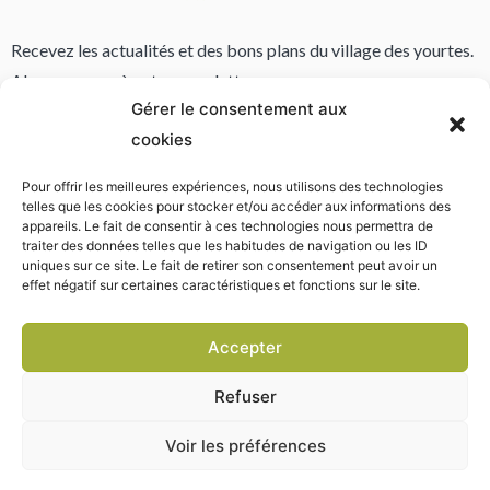
Recevez les actualités et des bons plans du village des yourtes.
Abonnez vous à notre newsletter.
Gérer le consentement aux
cookies
Pour offrir les meilleures expériences, nous utilisons des technologies
* Vos informations font l’objet d’un traitement informatique destiné à l'envoi de notre bulletin. Votre email ne
telles que les cookies pour stocker et/ou accéder aux informations des
sera jamais publié ni cédé à des tiers. Conformément à la règlementation vous disposez d’un droit d’accès et au
appareils. Le fait de consentir à ces technologies nous permettra de
retrait de vos données. Lisez notre politique de confidentialité.
traiter des données telles que les habitudes de navigation ou les ID
uniques sur ce site. Le fait de retirer son consentement peut avoir un
effet négatif sur certaines caractéristiques et fonctions sur le site.
Accepter
Copyright © 2009 – 2023
Politique de cookies
Déclaration de confidentialité
Mentions légales
Refuser
Voir les préférences
Français
Bos del pech 46140 ALBAS »
localiser sur la carte
| TEL :
+33 6 83 80 14 44
|